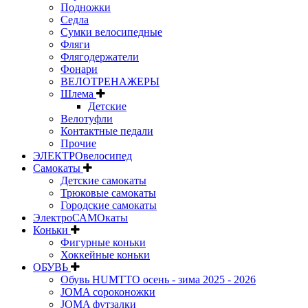
Подножки
Седла
Сумки велосипедные
Фляги
Флягодержатели
Фонари
ВЕЛОТРЕНАЖЕРЫ
Шлема
Детские
Велотуфли
Контактные педали
Прочие
ЭЛЕКТРОвелосипед
Самокаты
Детские самокаты
Трюковые самокаты
Городские самокаты
ЭлектроСАМОкаты
Коньки
Фигурные коньки
Хоккейные коньки
ОБУВЬ
Обувь HUMTTO осень - зима 2025 - 2026
JOMA сороконожки
JOMA футзалки