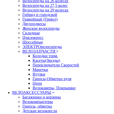
Велосипеды на 26 колесах
Велосипеды на 27,5 колес
Велосипеды на 29 колесах
Гибрид и городской
Гравийный (Гревел)
Двухподвесы
Женские велосипеды
Складные
Циклокросс
Шоссейные
ЭЛЕКТРОвелосипеды
ВЕЛОЗАПЧАСТИ
Колодки торм.
Касеты(Звезды)
Переключатели Скоростей
Манетки
Втулки
Грипсы,Обмотки руля
Цепи
Велокамеры, Покрышки
ВЕЛОАКСЕССУАРЫ
Багажники и корзины
Велокомпьютеры
Грипсы, обмотка
Детские велокресла