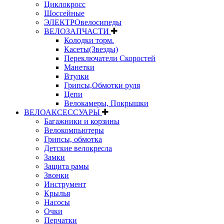
Циклокросс
Шоссейные
ЭЛЕКТРОвелосипеды
ВЕЛОЗАПЧАСТИ
Колодки торм.
Касеты(Звезды)
Переключатели Скоростей
Манетки
Втулки
Грипсы,Обмотки руля
Цепи
Велокамеры, Покрышки
ВЕЛОАКСЕССУАРЫ
Багажники и корзины
Велокомпьютеры
Грипсы, обмотка
Детские велокресла
Замки
Защита рамы
Звонки
Инструмент
Крылья
Насосы
Очки
Перчатки