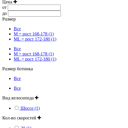
Цена
от
до
Размер
Все
M = рост 168-178 (1)
ML = рост 172-180 (1)
Все
M = рост 168-178 (1)
ML = рост 172-180 (1)
Размер ботинка
Все
Все
Вид велосипеда
Шоссе (1)
Кол-во скоростей