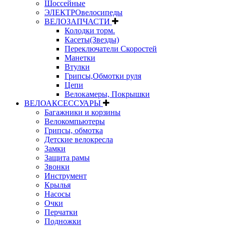
Шоссейные
ЭЛЕКТРОвелосипеды
ВЕЛОЗАПЧАСТИ
Колодки торм.
Касеты(Звезды)
Переключатели Скоростей
Манетки
Втулки
Грипсы,Обмотки руля
Цепи
Велокамеры, Покрышки
ВЕЛОАКСЕССУАРЫ
Багажники и корзины
Велокомпьютеры
Грипсы, обмотка
Детские велокресла
Замки
Защита рамы
Звонки
Инструмент
Крылья
Насосы
Очки
Перчатки
Подножки