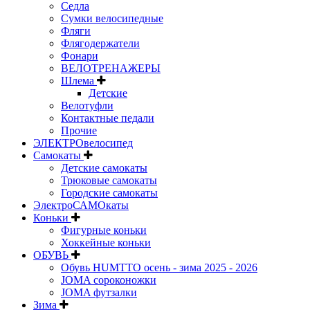
Седла
Сумки велосипедные
Фляги
Флягодержатели
Фонари
ВЕЛОТРЕНАЖЕРЫ
Шлема
Детские
Велотуфли
Контактные педали
Прочие
ЭЛЕКТРОвелосипед
Самокаты
Детские самокаты
Трюковые самокаты
Городские самокаты
ЭлектроСАМОкаты
Коньки
Фигурные коньки
Хоккейные коньки
ОБУВЬ
Обувь HUMTTO осень - зима 2025 - 2026
JOMA сороконожки
JOMA футзалки
Зима