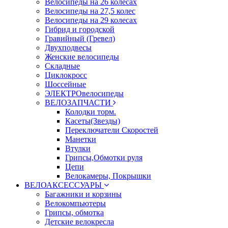
Велосипеды на 26 колесах
Велосипеды на 27,5 колес
Велосипеды на 29 колесах
Гибрид и городской
Гравийный (Гревел)
Двухподвесы
Женские велосипеды
Складные
Циклокросс
Шоссейные
ЭЛЕКТРОвелосипеды
ВЕЛОЗАПЧАСТИ
Колодки торм.
Касеты(Звезды)
Переключатели Скоростей
Манетки
Втулки
Грипсы,Обмотки руля
Цепи
Велокамеры, Покрышки
ВЕЛОАКСЕССУАРЫ
Багажники и корзины
Велокомпьютеры
Грипсы, обмотка
Детские велокресла