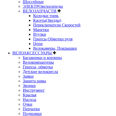
Шоссейные
ЭЛЕКТРОвелосипеды
ВЕЛОЗАПЧАСТИ
Колодки торм.
Касеты(Звезды)
Переключатели Скоростей
Манетки
Втулки
Грипсы,Обмотки руля
Цепи
Велокамеры, Покрышки
ВЕЛОАКСЕССУАРЫ
Багажники и корзины
Велокомпьютеры
Грипсы, обмотка
Детские велокресла
Замки
Защита рамы
Звонки
Инструмент
Крылья
Насосы
Очки
Перчатки
Подножки