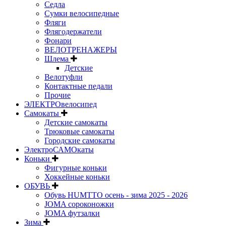
Седла
Сумки велосипедные
Фляги
Флягодержатели
Фонари
ВЕЛОТРЕНАЖЕРЫ
Шлема
Детские
Велотуфли
Контактные педали
Прочие
ЭЛЕКТРОвелосипед
Самокаты
Детские самокаты
Трюковые самокаты
Городские самокаты
ЭлектроСАМОкаты
Коньки
Фигурные коньки
Хоккейные коньки
ОБУВЬ
Обувь HUMTTO осень - зима 2025 - 2026
JOMA сороконожки
JOMA футзалки
Зима