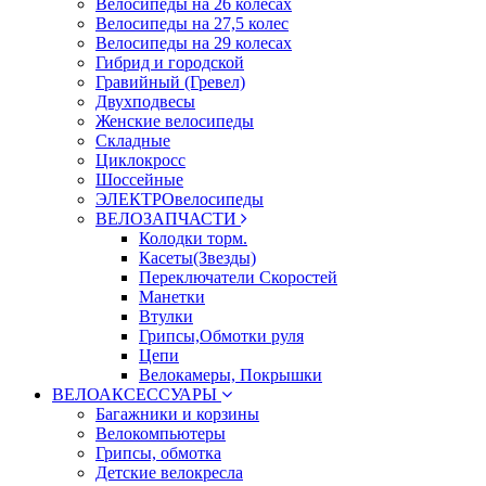
Велосипеды на 26 колесах
Велосипеды на 27,5 колес
Велосипеды на 29 колесах
Гибрид и городской
Гравийный (Гревел)
Двухподвесы
Женские велосипеды
Складные
Циклокросс
Шоссейные
ЭЛЕКТРОвелосипеды
ВЕЛОЗАПЧАСТИ
Колодки торм.
Касеты(Звезды)
Переключатели Скоростей
Манетки
Втулки
Грипсы,Обмотки руля
Цепи
Велокамеры, Покрышки
ВЕЛОАКСЕССУАРЫ
Багажники и корзины
Велокомпьютеры
Грипсы, обмотка
Детские велокресла