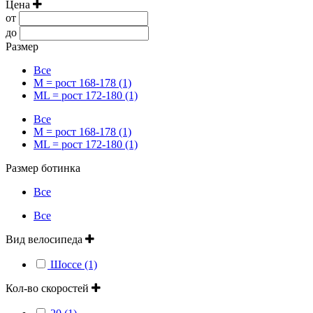
Цена
от
до
Размер
Все
M = рост 168-178 (1)
ML = рост 172-180 (1)
Все
M = рост 168-178 (1)
ML = рост 172-180 (1)
Размер ботинка
Все
Все
Вид велосипеда
Шоссе (1)
Кол-во скоростей