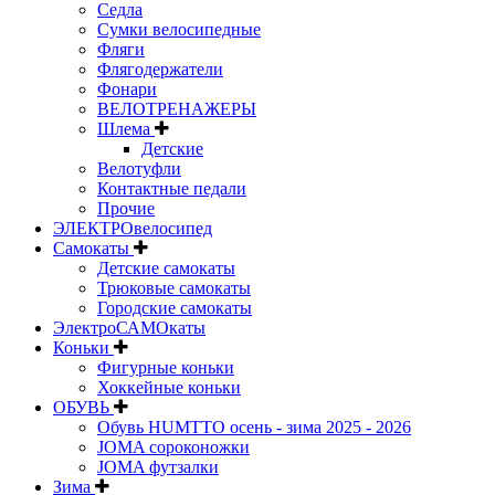
Седла
Сумки велосипедные
Фляги
Флягодержатели
Фонари
ВЕЛОТРЕНАЖЕРЫ
Шлема
Детские
Велотуфли
Контактные педали
Прочие
ЭЛЕКТРОвелосипед
Самокаты
Детские самокаты
Трюковые самокаты
Городские самокаты
ЭлектроСАМОкаты
Коньки
Фигурные коньки
Хоккейные коньки
ОБУВЬ
Обувь HUMTTO осень - зима 2025 - 2026
JOMA сороконожки
JOMA футзалки
Зима