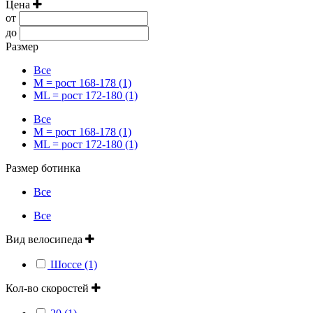
Цена
от
до
Размер
Все
M = рост 168-178 (1)
ML = рост 172-180 (1)
Все
M = рост 168-178 (1)
ML = рост 172-180 (1)
Размер ботинка
Все
Все
Вид велосипеда
Шоссе (1)
Кол-во скоростей