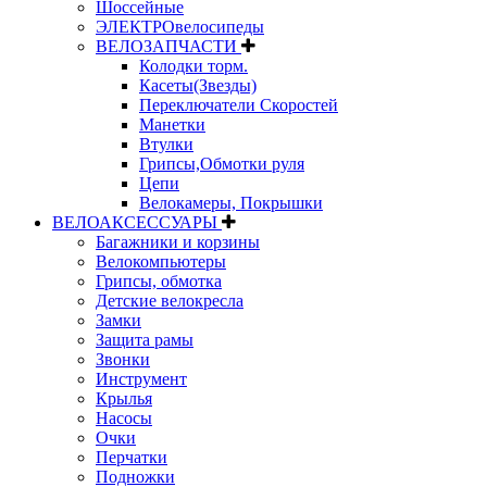
Шоссейные
ЭЛЕКТРОвелосипеды
ВЕЛОЗАПЧАСТИ
Колодки торм.
Касеты(Звезды)
Переключатели Скоростей
Манетки
Втулки
Грипсы,Обмотки руля
Цепи
Велокамеры, Покрышки
ВЕЛОАКСЕССУАРЫ
Багажники и корзины
Велокомпьютеры
Грипсы, обмотка
Детские велокресла
Замки
Защита рамы
Звонки
Инструмент
Крылья
Насосы
Очки
Перчатки
Подножки