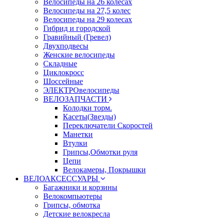
Велосипеды на 26 колесах
Велосипеды на 27,5 колес
Велосипеды на 29 колесах
Гибрид и городской
Гравийный (Гревел)
Двухподвесы
Женские велосипеды
Складные
Циклокросс
Шоссейные
ЭЛЕКТРОвелосипеды
ВЕЛОЗАПЧАСТИ
Колодки торм.
Касеты(Звезды)
Переключатели Скоростей
Манетки
Втулки
Грипсы,Обмотки руля
Цепи
Велокамеры, Покрышки
ВЕЛОАКСЕССУАРЫ
Багажники и корзины
Велокомпьютеры
Грипсы, обмотка
Детские велокресла