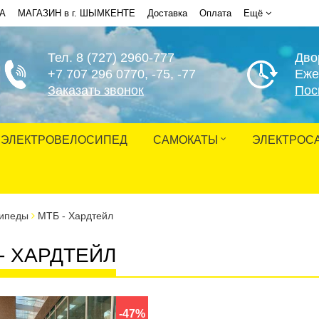
НА
МАГАЗИН в г. ШЫМКЕНТЕ
Доставка
Оплата
Ещё
Тел. 8 (727) 2960-777
Дво
+7 707 296 0770
, -75, -77
Еже
Заказать звонок
Пос
ЭЛЕКТРОВЕЛОСИПЕД
САМОКАТЫ
ЭЛЕКТРОС
ипеды
МТБ - Хардтейл
- ХАРДТЕЙЛ
-47%