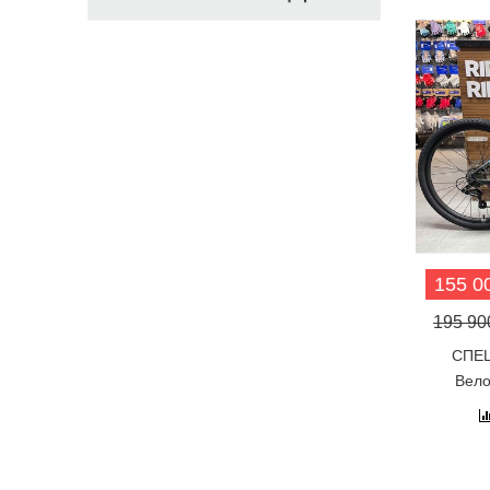
155 00
195 900
СПЕЦ
Вело