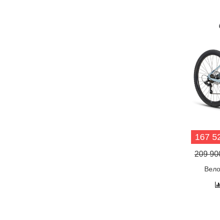
167 52
209 900
Вело