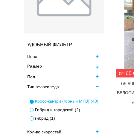
УДОБНЫЙ ФИЛЬТР
Цена
Размер
от 65 
Пол
Все
169 900
Тип велосипеда
9-12 лет (3)
ВЕЛОСИ
XS = рост 145-160 (1)
Кросс-кантри (горный MTB) (40)
S = рост 160-168 (6)
Гибрид и городской (2)
M = рост 168-178 (31)
гибрид (1)
L = рост 178-185 (29)
XL = рост 185-195 (7)
Кол-во скоростей