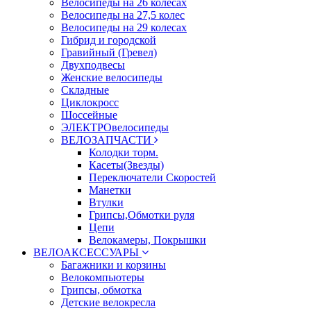
Велосипеды на 26 колесах
Велосипеды на 27,5 колес
Велосипеды на 29 колесах
Гибрид и городской
Гравийный (Гревел)
Двухподвесы
Женские велосипеды
Складные
Циклокросс
Шоссейные
ЭЛЕКТРОвелосипеды
ВЕЛОЗАПЧАСТИ
Колодки торм.
Касеты(Звезды)
Переключатели Скоростей
Манетки
Втулки
Грипсы,Обмотки руля
Цепи
Велокамеры, Покрышки
ВЕЛОАКСЕССУАРЫ
Багажники и корзины
Велокомпьютеры
Грипсы, обмотка
Детские велокресла