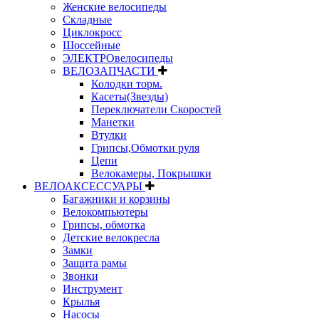
Женские велосипеды
Складные
Циклокросс
Шоссейные
ЭЛЕКТРОвелосипеды
ВЕЛОЗАПЧАСТИ
Колодки торм.
Касеты(Звезды)
Переключатели Скоростей
Манетки
Втулки
Грипсы,Обмотки руля
Цепи
Велокамеры, Покрышки
ВЕЛОАКСЕССУАРЫ
Багажники и корзины
Велокомпьютеры
Грипсы, обмотка
Детские велокресла
Замки
Защита рамы
Звонки
Инструмент
Крылья
Насосы