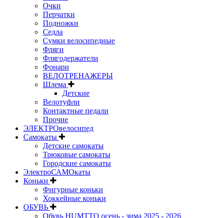
Очки
Перчатки
Подножки
Седла
Сумки велосипедные
Фляги
Флягодержатели
Фонари
ВЕЛОТРЕНАЖЕРЫ
Шлема
Детские
Велотуфли
Контактные педали
Прочие
ЭЛЕКТРОвелосипед
Самокаты
Детские самокаты
Трюковые самокаты
Городские самокаты
ЭлектроСАМОкаты
Коньки
Фигурные коньки
Хоккейные коньки
ОБУВЬ
Обувь HUMTTO осень - зима 2025 - 2026