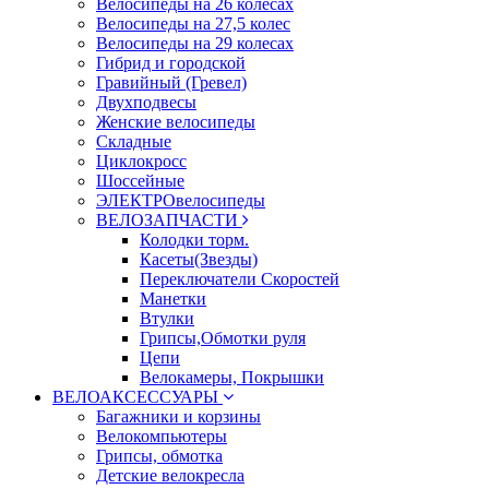
Велосипеды на 26 колесах
Велосипеды на 27,5 колес
Велосипеды на 29 колесах
Гибрид и городской
Гравийный (Гревел)
Двухподвесы
Женские велосипеды
Складные
Циклокросс
Шоссейные
ЭЛЕКТРОвелосипеды
ВЕЛОЗАПЧАСТИ
Колодки торм.
Касеты(Звезды)
Переключатели Скоростей
Манетки
Втулки
Грипсы,Обмотки руля
Цепи
Велокамеры, Покрышки
ВЕЛОАКСЕССУАРЫ
Багажники и корзины
Велокомпьютеры
Грипсы, обмотка
Детские велокресла