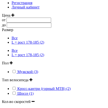
Регистрация
Личный кабинет
Цена
от
до
Размер
Все
L = рост 178-185 (2)
Все
L = рост 178-185 (2)
Пол
Мужской (3)
Тип велосипеда
Кросс-кантри (горный MTB) (2)
Шоссе (1)
Кол-во скоростей