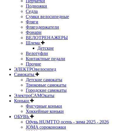
Перчатки
Подножки
Седла
Сумки велосипедные
Фляги
Флягодержатели
Фонари
ВЕЛОТРЕНАЖЕРЫ
Шлема
Детские
Велотуфли
Контактные педали
Прочие
ЭЛЕКТРОвелосипед
Самокаты
Детские самокаты
Трюковые самокаты
Городские самокаты
ЭлектроСАМОкаты
Коньки
Фигурные коньки
Хоккейные коньки
ОБУВЬ
Обувь HUMTTO осень - зима 2025 - 2026
JOMA сороконожки