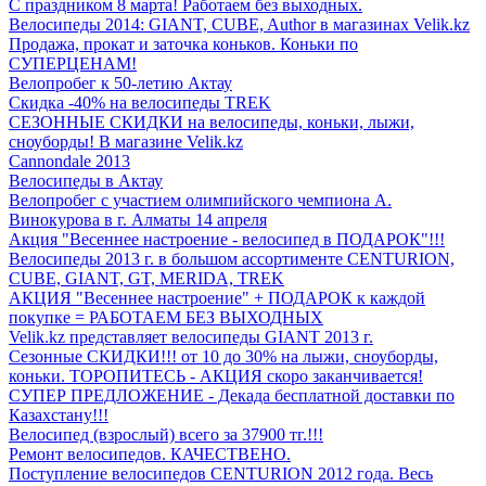
С праздником 8 марта! Работаем без выходных.
Велосипеды 2014: GIANT, CUBE, Author в магазинах Velik.kz
Продажа, прокат и заточка коньков. Коньки по
СУПЕРЦЕНАМ!
Велопробег к 50-летию Актау
Скидка -40% на велосипеды TREK
СЕЗОННЫЕ СКИДКИ на велосипеды, коньки, лыжи,
сноуборды! В магазине Velik.kz
Cannondale 2013
Велосипеды в Актау
Велопробег с участием олимпийского чемпиона А.
Винокурова в г. Алматы 14 апреля
Акция "Весеннее настроение - велосипед в ПОДАРОК"!!!
Велосипеды 2013 г. в большом ассортименте CENTURION,
CUBE, GIANT, GT, MERIDA, TREK
АКЦИЯ "Весеннее настроение" + ПОДАРОК к каждой
покупке = РАБОТАЕМ БЕЗ ВЫХОДНЫХ
Velik.kz представляет велосипеды GIANT 2013 г.
Сезонные СКИДКИ!!! от 10 до 30% на лыжи, сноуборды,
коньки. ТОРОПИТЕСЬ - АКЦИЯ скоро заканчивается!
СУПЕР ПРЕДЛОЖЕНИЕ - Декада бесплатной доставки по
Казахстану!!!
Велосипед (взрослый) всего за 37900 тг.!!!
Ремонт велосипедов. КАЧЕСТВЕНО.
Поступление велосипедов CENTURION 2012 года. Весь