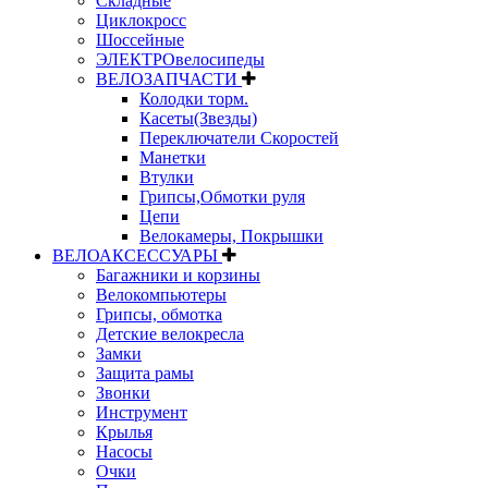
Складные
Циклокросс
Шоссейные
ЭЛЕКТРОвелосипеды
ВЕЛОЗАПЧАСТИ
Колодки торм.
Касеты(Звезды)
Переключатели Скоростей
Манетки
Втулки
Грипсы,Обмотки руля
Цепи
Велокамеры, Покрышки
ВЕЛОАКСЕССУАРЫ
Багажники и корзины
Велокомпьютеры
Грипсы, обмотка
Детские велокресла
Замки
Защита рамы
Звонки
Инструмент
Крылья
Насосы
Очки