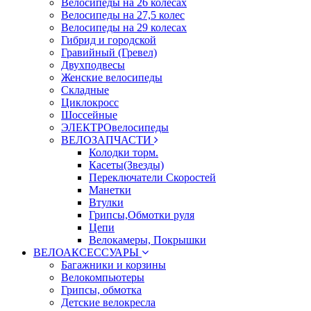
Велосипеды на 26 колесах
Велосипеды на 27,5 колес
Велосипеды на 29 колесах
Гибрид и городской
Гравийный (Гревел)
Двухподвесы
Женские велосипеды
Складные
Циклокросс
Шоссейные
ЭЛЕКТРОвелосипеды
ВЕЛОЗАПЧАСТИ
Колодки торм.
Касеты(Звезды)
Переключатели Скоростей
Манетки
Втулки
Грипсы,Обмотки руля
Цепи
Велокамеры, Покрышки
ВЕЛОАКСЕССУАРЫ
Багажники и корзины
Велокомпьютеры
Грипсы, обмотка
Детские велокресла