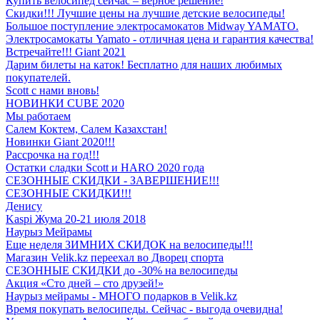
Купить велосипед сейчас – верное решение!
Скидки!!! Лучшие цены на лучшие детские велосипеды!
Большое поступление электросамокатов Midway YAMATO.
Электросамокаты Yamato - отличная цена и гарантия качества!
Встречайте!!! Giant 2021
Дарим билеты на каток! Бесплатно для наших любимых
покупателей.
Scott с нами вновь!
НОВИНКИ CUBE 2020
Мы работаем
Салем Коктем, Салем Казахстан!
Новинки Giant 2020!!!
Рассрочка на год!!!
Остатки сладки Scott и HARO 2020 года
СЕЗОННЫЕ СКИДКИ - ЗАВЕРШЕНИЕ!!!
СЕЗОННЫЕ СКИДКИ!!!
Денису
Kaspi Жума 20-21 июля 2018
Наурыз Мейрамы
Еще неделя ЗИМНИХ СКИДОК на велосипеды!!!
Магазин Velik.kz переехал во Дворец спорта
СЕЗОННЫЕ СКИДКИ до -30% на велосипеды
Акция «Сто дней – сто друзей!»
Наурыз мейрамы - МНОГО подарков в Velik.kz
Время покупать велосипеды. Сейчас - выгода очевидна!