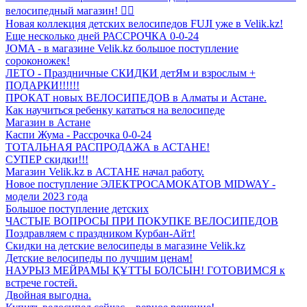
велосипедный магазин! 🚴‍♂️
Новая коллекция детских велосипедов FUJI уже в Velik.kz!
Еще несколько дней РАССРОЧКА 0-0-24
JOMA - в магазине Velik.kz большое поступление
сороконожек!
ЛЕТО - Праздничные СКИДКИ детЯм и взрослым +
ПОДАРКИ!!!!!!
ПРОКАТ новых ВЕЛОСИПЕДОВ в Алматы и Астане.
Как научиться ребенку кататься на велосипеде
Магазин в Астане
Каспи Жума - Рассрочка 0-0-24
ТОТАЛЬНАЯ РАСПРОДАЖА в АСТАНЕ!
СУПЕР скидки!!!
Магазин Velik.kz в АСТАНЕ начал работу.
Новое поступление ЭЛЕКТРОСАМОКАТОВ MIDWAY -
модели 2023 года
Большое поступление детских
ЧАСТЫЕ ВОПРОСЫ ПРИ ПОКУПКЕ ВЕЛОСИПЕДОВ
Поздравляем с праздником Курбан-Айт!
Скидки на детские велосипеды в магазине Velik.kz
Детские велосипеды по лучшим ценам!
НАУРЫЗ МЕЙРАМЫ ҚҰТТЫ БОЛСЫН! ГОТОВИМСЯ к
встрече гостей.
Двойная выгодна.