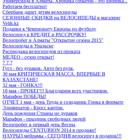
Универсиада в Алматы. Хроника событий - это хроника...
Работаем бесплатно!
Сбербанк дарит детям велосипеды
СЕЗОННЫЕ СКИДКИ на ВЕЛОСИПЕДЫ в магазине
Velik.kz
Подарки к Чемпионату Европы по футболу
Велосипед в КРЕДИТ и РАССРОЧКУ!
Велопробег в Алматы "Открытие сезона 2015"
Велосипеды в Уральске
Распродажа велосипедов из проката
МЕДЕО - сезон открыт!
7 7 7
Гугл - без дураков. Авто без руля.
30 мая КРИТИЧЕСКАЯ МАССА. ВПЕРВЫЕ В
КАЗАХСТАНЕ!
32 мая - ГОНКА!!!
18 мая - ПРОБЕГ!!! Благодарим всех участников.
Марафон ПОБЕДЫ!
ОТЧЕТ 1 мая - день Труда и созидания. Гонка в формате
Элиминатор - Кросс кантри.
День рождения Страны не дураков
Марафон - праздник свободных людей
Велопробег в первый день Весны
Велосипеды CENTURION 2014 в продаже!
НАУРЫЗ мейрамы - СЕГОДНЯ велосипед в подарок!!!