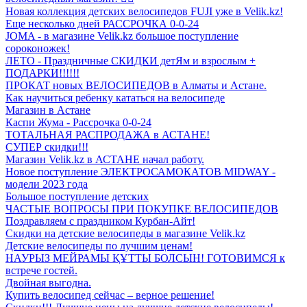
Новая коллекция детских велосипедов FUJI уже в Velik.kz!
Еще несколько дней РАССРОЧКА 0-0-24
JOMA - в магазине Velik.kz большое поступление
сороконожек!
ЛЕТО - Праздничные СКИДКИ детЯм и взрослым +
ПОДАРКИ!!!!!!
ПРОКАТ новых ВЕЛОСИПЕДОВ в Алматы и Астане.
Как научиться ребенку кататься на велосипеде
Магазин в Астане
Каспи Жума - Рассрочка 0-0-24
ТОТАЛЬНАЯ РАСПРОДАЖА в АСТАНЕ!
СУПЕР скидки!!!
Магазин Velik.kz в АСТАНЕ начал работу.
Новое поступление ЭЛЕКТРОСАМОКАТОВ MIDWAY -
модели 2023 года
Большое поступление детских
ЧАСТЫЕ ВОПРОСЫ ПРИ ПОКУПКЕ ВЕЛОСИПЕДОВ
Поздравляем с праздником Курбан-Айт!
Скидки на детские велосипеды в магазине Velik.kz
Детские велосипеды по лучшим ценам!
НАУРЫЗ МЕЙРАМЫ ҚҰТТЫ БОЛСЫН! ГОТОВИМСЯ к
встрече гостей.
Двойная выгодна.
Купить велосипед сейчас – верное решение!