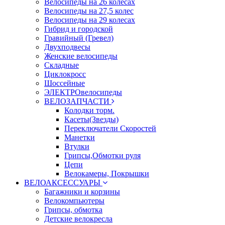
Велосипеды на 26 колесах
Велосипеды на 27,5 колес
Велосипеды на 29 колесах
Гибрид и городской
Гравийный (Гревел)
Двухподвесы
Женские велосипеды
Складные
Циклокросс
Шоссейные
ЭЛЕКТРОвелосипеды
ВЕЛОЗАПЧАСТИ
Колодки торм.
Касеты(Звезды)
Переключатели Скоростей
Манетки
Втулки
Грипсы,Обмотки руля
Цепи
Велокамеры, Покрышки
ВЕЛОАКСЕССУАРЫ
Багажники и корзины
Велокомпьютеры
Грипсы, обмотка
Детские велокресла