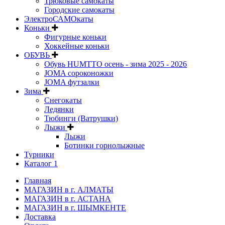
Трюковые самокаты
Городские самокаты
ЭлектроСАМОкаты
Коньки
Фигурные коньки
Хоккейные коньки
ОБУВЬ
Обувь HUMTTO осень - зима 2025 - 2026
JOMA сороконожки
JOMA футзалки
Зима
Снегокаты
Ледянки
Тюбинги (Ватрушки)
Лыжи
Лыжи
Ботинки горнолыжные
Турники
Каталог 1
Главная
МАГАЗИН в г. АЛМАТЫ
МАГАЗИН в г. АСТАНА
МАГАЗИН в г. ШЫМКЕНТЕ
Доставка