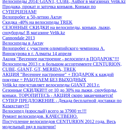
Велосипеды 2014: GIANT, CUBE, Author в магазинах Velik.kz
Продажа, прокат и заточка коньков. Коньки по
СУПЕРЦЕНАМ!
Велопробег к 50-летию Актау
Скидка -40% на велосипеды TREK
СЕЗОННЫЕ СКИДКИ на велосипеды, коньки, лыжи,
сноуборды! В магазине Velik.kz
Cannondale 2013
Велосипеды в Актау
Велопробег с участием олимпийского чемпиона А.
Винокурова в г. Алматы 14 апреля
Акция "Весеннее настроение - велосипед в ПОДАРОК"!!!
Велосипеды 2013 г. в большом ассортименте CENTURION,
CUBE, GIANT, GT, MERIDA, TREK
АКЦИЯ "Весеннее настроение" + ПОДАРОК к каждой
покупке = РАБОТАЕМ БЕЗ ВЫХОДНЫХ
Velik.kz представляет велосипеды GIANT 2013 г.
Сезонные СКИДКИ!!! от 10 до 30% на лыжи, сноуборды,
коньки. ТОРОПИТЕСЬ - АКЦИЯ скоро заканчивается!
СУПЕР ПРЕДЛОЖЕНИЕ - Декада бесплатной доставки по
Казахстану!!!
Велосипед (взрослый) всего за 37900 тг.!!!
Ремонт велосипедов. КАЧЕСТВЕНО.
Поступление велосипедов CENTURION 2012 года. Весь
модельный ряд в наличии!