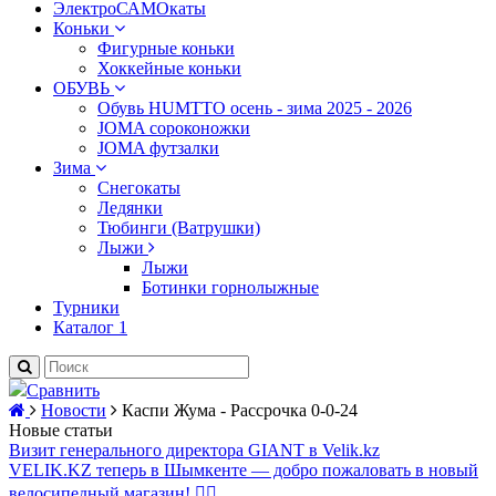
ЭлектроСАМОкаты
Коньки
Фигурные коньки
Хоккейные коньки
ОБУВЬ
Обувь HUMTTO осень - зима 2025 - 2026
JOMA сороконожки
JOMA футзалки
Зима
Снегокаты
Ледянки
Тюбинги (Ватрушки)
Лыжи
Лыжи
Ботинки горнолыжные
Турники
Каталог 1
Сравнить
Новости
Каспи Жума - Рассрочка 0-0-24
Новые статьи
Визит генерального директора GIANT в Velik.kz
VELIK.KZ теперь в Шымкенте — добро пожаловать в новый
велосипедный магазин! 🚴‍♂️