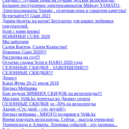
Скидки!!! Лучшие цены на лучшие детские велосипеды!
Большое поступление электросамокатов Midway YAMATO.
Электросамокаты Yamato - отличная цена и гарантия качества!
Встречайте!!! Giant 2021
Дарим билеты на каток! Бесплатно для наших любимых
покупателей.
Scott с нами вновь!
НОВИНКИ CUBE 2020
Мы работаем
Салем Коктем, Салем Казахстан!
Новинки Giant 2020!!!
Рассрочка на год!!!
Остатки сладки Scott и HARO 2020 года
СЕЗОННЫЕ СКИДКИ - ЗАВЕРШЕНИЕ!!!
СЕЗОННЫЕ СКИДКИ!!!
Денису
Kaspi Жума 20-21 июля 2018
Наурыз Мейрамы
Еще неделя ЗИМНИХ СКИДОК на велосипеды!!!
Магазин Velik.kz переехал во Дворец спорта
СЕЗОННЫЕ СКИДКИ до -30% на велосипеды
Акция «Сто дней – сто друзей!»
Наурыз мейрамы - МНОГО подарков в Velik.kz
Время покупать велосипеды. Сейчас - выгода очевидна!
Универсиада в Алматы. Хроника событий - это хроника...