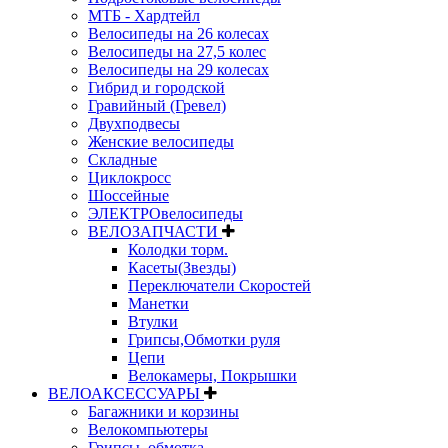
МТБ - Хардтейл
Велосипеды на 26 колесах
Велосипеды на 27,5 колес
Велосипеды на 29 колесах
Гибрид и городской
Гравийный (Гревел)
Двухподвесы
Женские велосипеды
Складные
Циклокросс
Шоссейные
ЭЛЕКТРОвелосипеды
ВЕЛОЗАПЧАСТИ
Колодки торм.
Касеты(Звезды)
Переключатели Скоростей
Манетки
Втулки
Грипсы,Обмотки руля
Цепи
Велокамеры, Покрышки
ВЕЛОАКСЕССУАРЫ
Багажники и корзины
Велокомпьютеры
Грипсы, обмотка