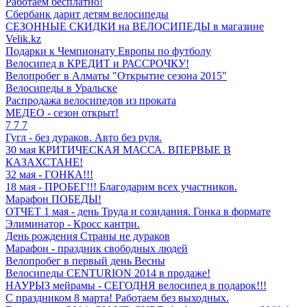
Работаем бесплатно!
Сбербанк дарит детям велосипеды
СЕЗОННЫЕ СКИДКИ на ВЕЛОСИПЕДЫ в магазине
Velik.kz
Подарки к Чемпионату Европы по футболу
Велосипед в КРЕДИТ и РАССРОЧКУ!
Велопробег в Алматы "Открытие сезона 2015"
Велосипеды в Уральске
Распродажа велосипедов из проката
МЕДЕО - сезон открыт!
7 7 7
Гугл - без дураков. Авто без руля.
30 мая КРИТИЧЕСКАЯ МАССА. ВПЕРВЫЕ В
КАЗАХСТАНЕ!
32 мая - ГОНКА!!!
18 мая - ПРОБЕГ!!! Благодарим всех участников.
Марафон ПОБЕДЫ!
ОТЧЕТ 1 мая - день Труда и созидания. Гонка в формате
Элиминатор - Кросс кантри.
День рождения Страны не дураков
Марафон - праздник свободных людей
Велопробег в первый день Весны
Велосипеды CENTURION 2014 в продаже!
НАУРЫЗ мейрамы - СЕГОДНЯ велосипед в подарок!!!
С праздником 8 марта! Работаем без выходных.