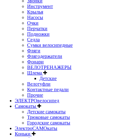
Звонки
Инструмент
Крылья
Насосы
Очки
Перчатки
Подножки
Седла
Сумки велосипедные
Фляги
Флягодержатели
Фонари
ВЕЛОТРЕНАЖЕРЫ
Шлема
Детские
Велотуфли
Контактные педали
Прочие
ЭЛЕКТРОвелосипед
Самокаты
Детские самокаты
Трюковые самокаты
Городские самокаты
ЭлектроСАМОкаты
Коньки