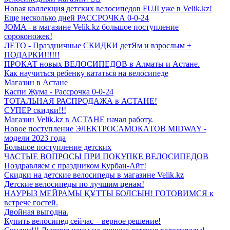
Новая коллекция детских велосипедов FUJI уже в Velik.kz!
Еще несколько дней РАССРОЧКА 0-0-24
JOMA - в магазине Velik.kz большое поступление
сороконожек!
ЛЕТО - Праздничные СКИДКИ детЯм и взрослым +
ПОДАРКИ!!!!!!
ПРОКАТ новых ВЕЛОСИПЕДОВ в Алматы и Астане.
Как научиться ребенку кататься на велосипеде
Магазин в Астане
Каспи Жума - Рассрочка 0-0-24
ТОТАЛЬНАЯ РАСПРОДАЖА в АСТАНЕ!
СУПЕР скидки!!!
Магазин Velik.kz в АСТАНЕ начал работу.
Новое поступление ЭЛЕКТРОСАМОКАТОВ MIDWAY -
модели 2023 года
Большое поступление детских
ЧАСТЫЕ ВОПРОСЫ ПРИ ПОКУПКЕ ВЕЛОСИПЕДОВ
Поздравляем с праздником Курбан-Айт!
Скидки на детские велосипеды в магазине Velik.kz
Детские велосипеды по лучшим ценам!
НАУРЫЗ МЕЙРАМЫ ҚҰТТЫ БОЛСЫН! ГОТОВИМСЯ к
встрече гостей.
Двойная выгодна.
Купить велосипед сейчас – верное решение!