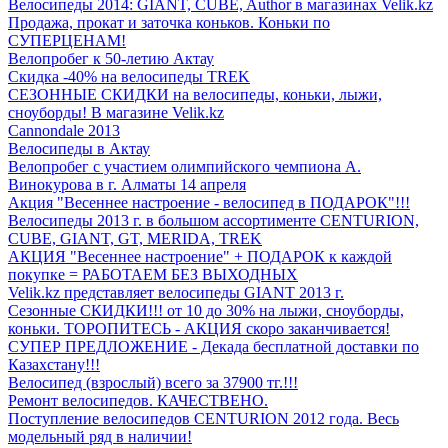
Велосипеды 2014: GIANT, CUBE, Author в магазинах Velik.kz
Продажа, прокат и заточка коньков. Коньки по
СУПЕРЦЕНАМ!
Велопробег к 50-летию Актау
Скидка -40% на велосипеды TREK
СЕЗОННЫЕ СКИДКИ на велосипеды, коньки, лыжи,
сноуборды! В магазине Velik.kz
Cannondale 2013
Велосипеды в Актау
Велопробег с участием олимпийского чемпиона А.
Винокурова в г. Алматы 14 апреля
Акция "Весеннее настроение - велосипед в ПОДАРОК"!!!
Велосипеды 2013 г. в большом ассортименте CENTURION,
CUBE, GIANT, GT, MERIDA, TREK
АКЦИЯ "Весеннее настроение" + ПОДАРОК к каждой
покупке = РАБОТАЕМ БЕЗ ВЫХОДНЫХ
Velik.kz представляет велосипеды GIANT 2013 г.
Сезонные СКИДКИ!!! от 10 до 30% на лыжи, сноуборды,
коньки. ТОРОПИТЕСЬ - АКЦИЯ скоро заканчивается!
СУПЕР ПРЕДЛОЖЕНИЕ - Декада бесплатной доставки по
Казахстану!!!
Велосипед (взрослый) всего за 37900 тг.!!!
Ремонт велосипедов. КАЧЕСТВЕНО.
Поступление велосипедов CENTURION 2012 года. Весь
модельный ряд в наличии!