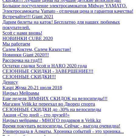
Скидки!!! Лучшие цены на лучшие детские велосипеды!
Большое поступление электросамокатов Midway YAMATO.
Электросамокаты Yamato - отличная цена и гарантия качества!
Встречайте!!! Giant 2021
Дарим билеты на каток! Бесплатно для наших любимых
покупателей.
Scott с нами вновь!
НОВИНКИ CUBE 2020
Мы работаем
Салем Коктем, Салем Казахстан!
Новинки Giant 2020!!!
Рассрочка на год!!!
Остатки сладки Scott и HARO 2020 года
СЕЗОННЫЕ СКИДКИ - ЗАВЕРШЕНИЕ!!!
СЕЗОННЫЕ СКИДКИ!!!
Денису
Kaspi Жума 20-21 июля 2018
Наурыз Мейрамы
Еще неделя ЗИМНИХ СКИДОК на велосипеды!!!
Магазин Velik.kz переехал во Дворец спорта
СЕЗОННЫЕ СКИДКИ до -30% на велосипеды
Акция «Сто дней – сто друзей!»
Наурыз мейрамы - МНОГО подарков в Velik.kz
Время покупать велосипеды. Сейчас - выгода очевидна!
Универсиада в Алматы. Хроника событий - это хроника...