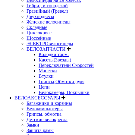
Велосипеды на 29 колесах
Гибрид и городской
Гравийный (Гревел)
Двухподвесы
Женские велосипеды
Складные
Циклокросс
Шоссейные
ЭЛЕКТРОвелосипеды
ВЕЛОЗАПЧАСТИ
Колодки торм.
Касеты(Звезды)
Переключатели Скоростей
Манетки
Втулки
Грипсы,Обмотки руля
Цепи
Велокамеры, Покрышки
ВЕЛОАКСЕССУАРЫ
Багажники и корзины
Велокомпьютеры
Грипсы, обмотка
Детские велокресла
Замки
Защита рамы