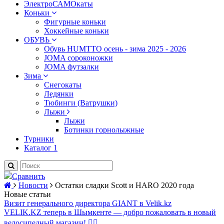
ЭлектроСАМОкаты
Коньки
Фигурные коньки
Хоккейные коньки
ОБУВЬ
Обувь HUMTTO осень - зима 2025 - 2026
JOMA сороконожки
JOMA футзалки
Зима
Снегокаты
Ледянки
Тюбинги (Ватрушки)
Лыжи
Лыжи
Ботинки горнолыжные
Турники
Каталог 1
Сравнить
Новости
Остатки сладки Scott и HARO 2020 года
Новые статьи
Визит генерального директора GIANT в Velik.kz
VELIK.KZ теперь в Шымкенте — добро пожаловать в новый
велосипедный магазин! 🚴‍♂️