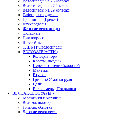
Велосипеды на 26 колесах
Велосипеды на 27,5 колес
Велосипеды на 29 колесах
Гибрид и городской
Гравийный (Гревел)
Двухподвесы
Женские велосипеды
Складные
Циклокросс
Шоссейные
ЭЛЕКТРОвелосипеды
ВЕЛОЗАПЧАСТИ
Колодки торм.
Касеты(Звезды)
Переключатели Скоростей
Манетки
Втулки
Грипсы,Обмотки руля
Цепи
Велокамеры, Покрышки
ВЕЛОАКСЕССУАРЫ
Багажники и корзины
Велокомпьютеры
Грипсы, обмотка
Детские велокресла