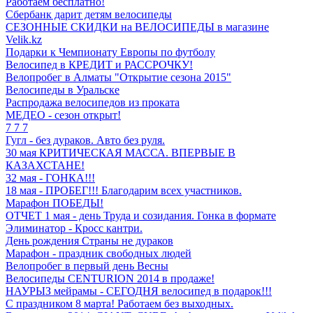
Работаем бесплатно!
Сбербанк дарит детям велосипеды
СЕЗОННЫЕ СКИДКИ на ВЕЛОСИПЕДЫ в магазине
Velik.kz
Подарки к Чемпионату Европы по футболу
Велосипед в КРЕДИТ и РАССРОЧКУ!
Велопробег в Алматы "Открытие сезона 2015"
Велосипеды в Уральске
Распродажа велосипедов из проката
МЕДЕО - сезон открыт!
7 7 7
Гугл - без дураков. Авто без руля.
30 мая КРИТИЧЕСКАЯ МАССА. ВПЕРВЫЕ В
КАЗАХСТАНЕ!
32 мая - ГОНКА!!!
18 мая - ПРОБЕГ!!! Благодарим всех участников.
Марафон ПОБЕДЫ!
ОТЧЕТ 1 мая - день Труда и созидания. Гонка в формате
Элиминатор - Кросс кантри.
День рождения Страны не дураков
Марафон - праздник свободных людей
Велопробег в первый день Весны
Велосипеды CENTURION 2014 в продаже!
НАУРЫЗ мейрамы - СЕГОДНЯ велосипед в подарок!!!
С праздником 8 марта! Работаем без выходных.