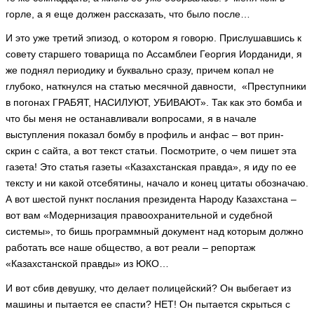
горле, а я еще должен рассказать, что было после…
И это уже третий эпизод, о котором я говорю. Прислушавшись к
совету старшего товарища по Ассамблеи Георгия Иорданиди, я
же поднял периодику и буквально сразу, причем копал не
глубоко, наткнулся на статью месячной давности, «Преступники
в погонах ГРАБЯТ, НАСИЛУЮТ, УБИВАЮТ». Так как это бомба и
что бы меня не останавливали вопросами, я в начале
выступления показал бомбу в профиль и анфас – вот прин-
скрин с сайта, а вот текст статьи. Посмотрите, о чем пишет эта
газета! Это статья газеты «Казахстанская правда», я иду по ее
тексту и ни какой отсебятины, начало и конец цитаты обозначаю.
А вот шестой пункт послания президента Народу Казахстана –
вот вам «Модернизация правоохранительной и судебной
системы», то бишь программный документ над которым должно
работать все наше общество, а вот реали – репортаж
«Казахстанской правды» из ЮКО…
И вот сбив девушку, что делает полицейский? Он выбегает из
машины и пытается ее спасти? НЕТ! Он пытается скрыться с