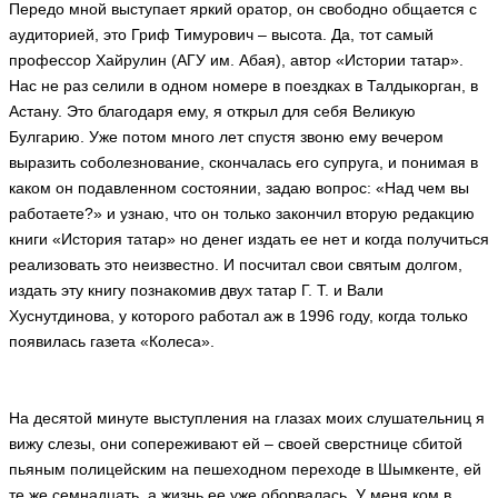
Передо мной выступает яркий оратор, он свободно общается с
аудиторией, это Гриф Тимурович – высота. Да, тот самый
профессор Хайрулин (АГУ им. Абая­), автор «Истории татар».
Нас не раз селили в одном номере в поездках в Талдыкорган, в
Астану. Это благодаря ему, я открыл для себя Великую
Булгарию. Уже потом много лет спустя звоню ему вечером
выразить соболезнование, скончалась его супруга, и понимая в
каком он подавленном состоянии, задаю вопрос: «Над чем вы
работаете?» и узнаю, что он только закончил вторую редакцию
книги «История татар» но денег издать ее нет и когда получиться
реализовать это неизвестно. И посчитал свои святым долгом,
издать эту книгу познакомив двух татар Г. Т. и Вали
Хуснутдинова, у которого работал аж в 1996 году, когда только
появилась газета «Колеса».
На десятой минуте выступления на глазах моих слушательниц я
вижу слезы, они сопереживают ей – своей сверстнице сбитой
пьяным полицейским на пешеходном переходе в Шымкенте, ей
те же семнадцать, а жизнь ее уже оборвалась. У меня ком в