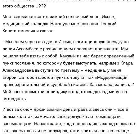
этого общества…???
Мне вспоминается тот зимний солнечный день, Иссык,
медицинский колледж. Накануне мне позвонил Георгий
Константинович и сказал:
- Мы едем через два дня в Иссык, в агитационную поездку по
линии Ассамблеи с разъяснением послания президента. Мы
решили тебя взять с собой. Каждый из нас берет определенный
пункт послания, по которому будет выступать, например Клара
Александровна выступит по третьему – медицина, у меня
второй. За тобой шестой пункт, он звучит так «Модернизация
правоохранительной и судебной системы Казахстан», записал?
Мой совет посмотри периодику и подготовь доклад минут на
пятнадцать.
И вот за окном яркий зимний день играет, а здесь они – все в
белых халатах, замечательные девчушки лет семнадцати-
восемнадцати. На контрасте, когда переводишь взгляд с окна на
зал, здесь едва ли не полумрак, так искриться снег на солнце.