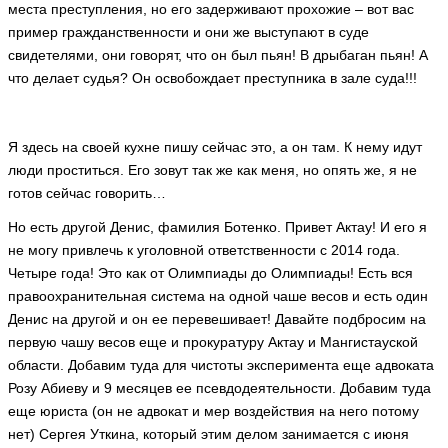
места преступления, но его задерживают прохожие – вот вас
пример гражданственности и они же выступают в суде
свидетелями, они говорят, что он был пьян! В дрыбаган пьян! А
что делает судья? Он освобождает преступника в зале суда!!!
Я здесь на своей кухне пишу сейчас это, а он там. К нему идут
люди проститься. Его зовут так же как меня, но опять же, я не
готов сейчас говорить…
Но есть другой Денис, фамилия Ботенко. Привет Актау! И его я
не могу привлечь к уголовной ответственности с 2014 года.
Четыре года! Это как от Олимпиады до Олимпиады! Есть вся
правоохранительная система на одной чаше весов и есть один
Денис на другой и он ее перевешивает! Давайте подбросим на
первую чашу весов еще и прокуратуру Актау и Мангистауской
области. Добавим туда для чистоты эксперимента еще адвоката
Розу Абиеву и 9 месяцев ее псевдодеятельности. Добавим туда
еще юриста (он не адвокат и мер воздействия на него потому
нет) Сергея Уткина, который этим делом занимается с июня