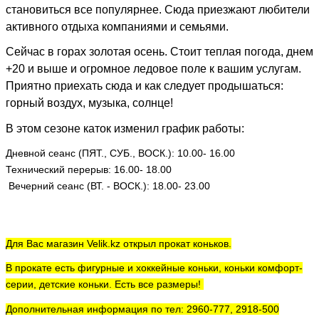
становиться все популярнее. Сюда приезжают любители
активного отдыха компаниями и семьями.
Сейчас в горах золотая осень. Стоит теплая погода, днем
+20 и выше и огромное ледовое поле к вашим услугам.
Приятно приехать сюда и как следует продышаться:
горный воздух, музыка, солнце!
В этом сезоне каток изменил график работы:
Дневной сеанс (ПЯТ., СУБ., ВОСК.):
10.00- 16.00
Технический перерыв: 16.00- 18.00
Вечерний сеанс (ВТ. - ВОСК.):
18.00- 23.00
Для Вас магазин Velik.kz открыл прокат коньков.
В прокате есть фигурные и хоккейные коньки, коньки комфорт-
серии, детские коньки. Есть все размеры!
Дополнительная информация по тел: 2960-777, 2918-500