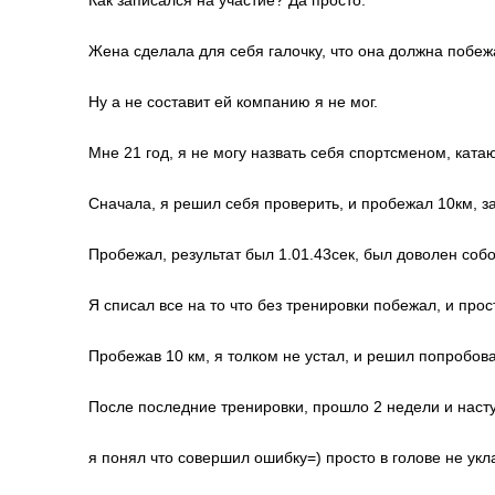
Как записался на участие? Да просто.
Жена сделала для себя галочку, что она должна побеж
Ну а не составит ей компанию я не мог.
Мне 21 год, я не могу назвать себя спортсменом, катаю
Сначала, я решил себя проверить, и пробежал 10км, з
Пробежал, результат был 1.01.43сек, был доволен собо
Я списал все на то что без тренировки побежал, и про
Пробежав 10 км, я толком не устал, и решил попробов
После последние тренировки, прошло 2 недели и насту
я понял что совершил ошибку=) просто в голове не укл