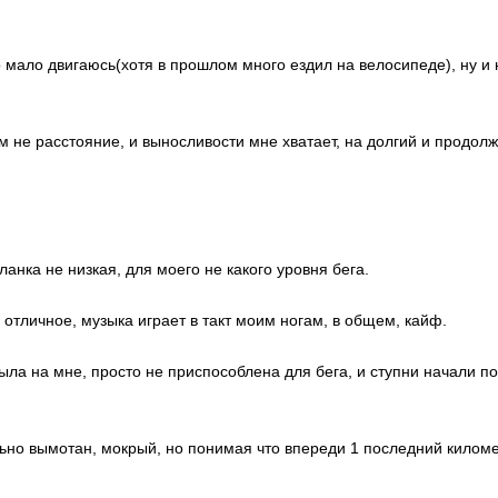
 мало двигаюсь(хотя в прошлом много ездил на велосипеде), ну и 
м не расстояние, и выносливости мне хватает, на долгий и продол
ланка не низкая, для моего не какого уровня бега.
 отличное, музыка играет в такт моим ногам, в общем, кайф.
была на мне, просто не приспособлена для бега, и ступни начали п
ильно вымотан, мокрый, но понимая что впереди 1 последний киломе