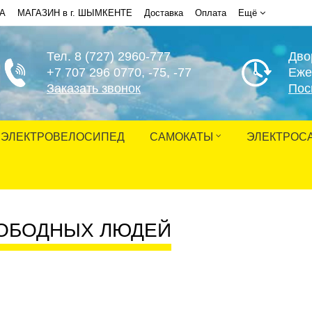
НА
МАГАЗИН в г. ШЫМКЕНТЕ
Доставка
Оплата
Ещё
Тел. 8 (727) 2960-777
Дво
+7 707 296 0770
, -75, -77
Еже
Заказать звонок
Пос
ЭЛЕКТРОВЕЛОСИПЕД
САМОКАТЫ
ЭЛЕКТРОС
ВОБОДНЫХ ЛЮДЕЙ