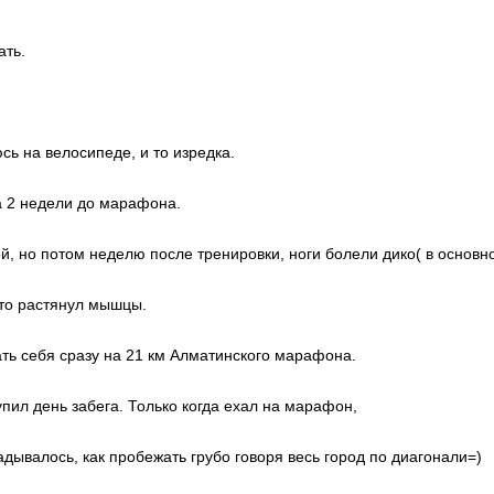
ать.
сь на велосипеде, и то изредка.
а 2 недели до марафона.
й, но потом неделю после тренировки, ноги болели дико( в основн
сто растянул мышцы.
ать себя сразу на 21 км Алматинского марафона.
пил день забега. Только когда ехал на марафон,
адывалось, как пробежать грубо говоря весь город по диагонали=)