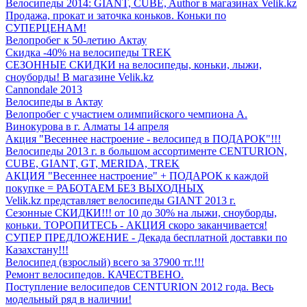
Велосипеды 2014: GIANT, CUBE, Author в магазинах Velik.kz
Продажа, прокат и заточка коньков. Коньки по
СУПЕРЦЕНАМ!
Велопробег к 50-летию Актау
Скидка -40% на велосипеды TREK
СЕЗОННЫЕ СКИДКИ на велосипеды, коньки, лыжи,
сноуборды! В магазине Velik.kz
Cannondale 2013
Велосипеды в Актау
Велопробег с участием олимпийского чемпиона А.
Винокурова в г. Алматы 14 апреля
Акция "Весеннее настроение - велосипед в ПОДАРОК"!!!
Велосипеды 2013 г. в большом ассортименте CENTURION,
CUBE, GIANT, GT, MERIDA, TREK
АКЦИЯ "Весеннее настроение" + ПОДАРОК к каждой
покупке = РАБОТАЕМ БЕЗ ВЫХОДНЫХ
Velik.kz представляет велосипеды GIANT 2013 г.
Сезонные СКИДКИ!!! от 10 до 30% на лыжи, сноуборды,
коньки. ТОРОПИТЕСЬ - АКЦИЯ скоро заканчивается!
СУПЕР ПРЕДЛОЖЕНИЕ - Декада бесплатной доставки по
Казахстану!!!
Велосипед (взрослый) всего за 37900 тг.!!!
Ремонт велосипедов. КАЧЕСТВЕНО.
Поступление велосипедов CENTURION 2012 года. Весь
модельный ряд в наличии!