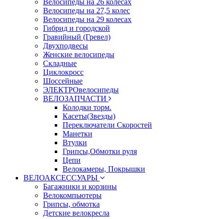
Велосипеды на 26 колесах
Велосипеды на 27,5 колес
Велосипеды на 29 колесах
Гибрид и городской
Гравийный (Гревел)
Двухподвесы
Женские велосипеды
Складные
Циклокросс
Шоссейные
ЭЛЕКТРОвелосипеды
ВЕЛОЗАПЧАСТИ
Колодки торм.
Касеты(Звезды)
Переключатели Скоростей
Манетки
Втулки
Грипсы,Обмотки руля
Цепи
Велокамеры, Покрышки
ВЕЛОАКСЕССУАРЫ
Багажники и корзины
Велокомпьютеры
Грипсы, обмотка
Детские велокресла