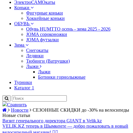
ЭлектроСАМОкаты
Коньки
Фигурные коньки
Хоккейные коньки
ОБУВЬ
Обувь HUMTTO осень - зима 2025 - 2026
JOMA сороконожки
JOMA футзалки
Зима
Снегокаты
Ледянки
Тюбинги (Ватрушки)
Лыжи
Лыжи
Ботинки горнолыжные
Турники
Каталог 1
Сравнить
Новости
СЕЗОННЫЕ СКИДКИ до -30% на велосипеды
Новые статьи
Визит генерального директора GIANT в Velik.kz
VELIK.KZ теперь в Шымкенте — добро пожаловать в новый
велосипедный магазин! 🚴‍♂️