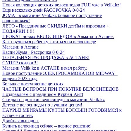
Новая коллекция детских велосипедов FUJI уже в Velik.kz!
Еще несколько дней РАССРОЧКА 0-0-24
JOMA - в магазине Velik.kz большое поступление
сороконожек!
ЛЕТО - Праздничные СКИДКИ детЯм и взрослым +
ПОДАРКИ!!!!!!
ПРОКАТ новых ВЕЛОСИПЕДОВ в Алматы и Астане.
Как научиться ребенку кататься на велосипеде
Магазин в Астане
Каспи Жума - Рассрочка 0-0-24
ТОТАЛЬНАЯ РАСПРОДАЖА в АСТАНЕ!
СУПЕР скидки!!!
Магазин Velik.kz в АСТАНЕ начал работу.
Новое поступление ЭЛЕКТРОСАМОКАТОВ MIDWAY -
модели 2023 года
Большое поступление детских
ЧАСТЫЕ ВОПРОСЫ ПРИ ПОКУПКЕ ВЕЛОСИПЕДОВ
Поздравляем с праздником Курбан-Айт!
Скидки на детские велосипеды в магазине Velik.kz
Детские велосипеды по лучшим ценам!
НАУРЫЗ МЕЙРАМЫ ҚҰТТЫ БОЛСЫН! ГОТОВИМСЯ к
встрече гостей.
Двойная выгодна.
Купить велосипед сейчас – верное решение!