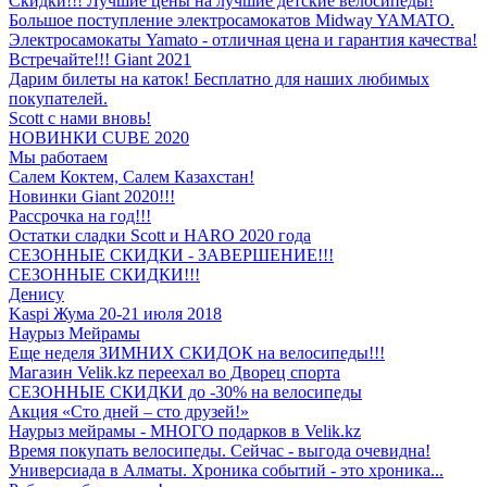
Скидки!!! Лучшие цены на лучшие детские велосипеды!
Большое поступление электросамокатов Midway YAMATO.
Электросамокаты Yamato - отличная цена и гарантия качества!
Встречайте!!! Giant 2021
Дарим билеты на каток! Бесплатно для наших любимых
покупателей.
Scott с нами вновь!
НОВИНКИ CUBE 2020
Мы работаем
Салем Коктем, Салем Казахстан!
Новинки Giant 2020!!!
Рассрочка на год!!!
Остатки сладки Scott и HARO 2020 года
СЕЗОННЫЕ СКИДКИ - ЗАВЕРШЕНИЕ!!!
СЕЗОННЫЕ СКИДКИ!!!
Денису
Kaspi Жума 20-21 июля 2018
Наурыз Мейрамы
Еще неделя ЗИМНИХ СКИДОК на велосипеды!!!
Магазин Velik.kz переехал во Дворец спорта
СЕЗОННЫЕ СКИДКИ до -30% на велосипеды
Акция «Сто дней – сто друзей!»
Наурыз мейрамы - МНОГО подарков в Velik.kz
Время покупать велосипеды. Сейчас - выгода очевидна!
Универсиада в Алматы. Хроника событий - это хроника...