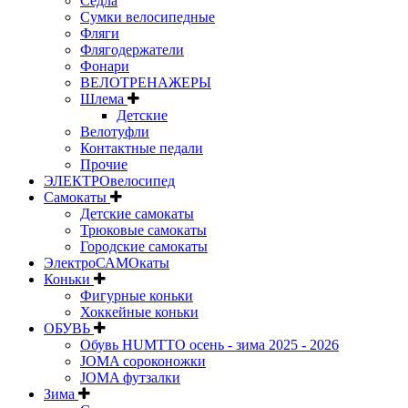
Седла
Сумки велосипедные
Фляги
Флягодержатели
Фонари
ВЕЛОТРЕНАЖЕРЫ
Шлема
Детские
Велотуфли
Контактные педали
Прочие
ЭЛЕКТРОвелосипед
Самокаты
Детские самокаты
Трюковые самокаты
Городские самокаты
ЭлектроСАМОкаты
Коньки
Фигурные коньки
Хоккейные коньки
ОБУВЬ
Обувь HUMTTO осень - зима 2025 - 2026
JOMA сороконожки
JOMA футзалки
Зима