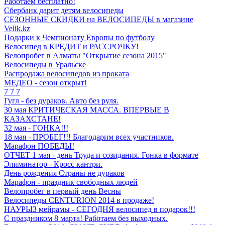
Работаем бесплатно!
Сбербанк дарит детям велосипеды
СЕЗОННЫЕ СКИДКИ на ВЕЛОСИПЕДЫ в магазине
Velik.kz
Подарки к Чемпионату Европы по футболу
Велосипед в КРЕДИТ и РАССРОЧКУ!
Велопробег в Алматы "Открытие сезона 2015"
Велосипеды в Уральске
Распродажа велосипедов из проката
МЕДЕО - сезон открыт!
7 7 7
Гугл - без дураков. Авто без руля.
30 мая КРИТИЧЕСКАЯ МАССА. ВПЕРВЫЕ В
КАЗАХСТАНЕ!
32 мая - ГОНКА!!!
18 мая - ПРОБЕГ!!! Благодарим всех участников.
Марафон ПОБЕДЫ!
ОТЧЕТ 1 мая - день Труда и созидания. Гонка в формате
Элиминатор - Кросс кантри.
День рождения Страны не дураков
Марафон - праздник свободных людей
Велопробег в первый день Весны
Велосипеды CENTURION 2014 в продаже!
НАУРЫЗ мейрамы - СЕГОДНЯ велосипед в подарок!!!
С праздником 8 марта! Работаем без выходных.